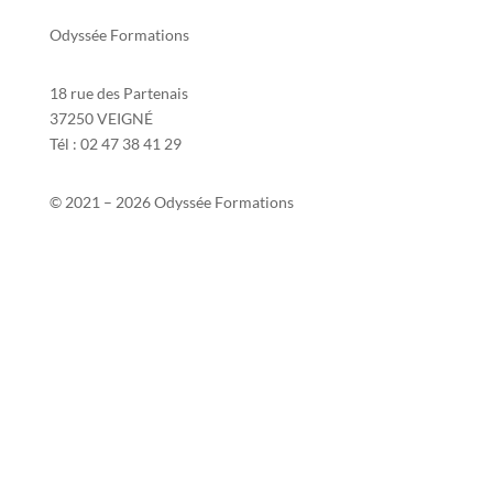
Odyssée Formations
18 rue des Partenais
37250 VEIGNÉ
Tél : 02 47 38 41 29
© 2021 – 2026 Odyssée Formations
Contact
Si2P
Mentions légales
Politique de confidentialité
Politique de protection des données personnelles
Conditions générales de vente
Taux de réussite 2025-2026