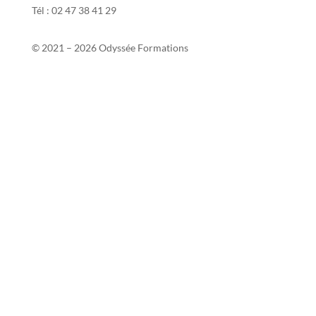
Tél : 02 47 38 41 29
© 2021 – 2026 Odyssée Formations
Contact
Si2P
Mentions légales
Politique de confidentialité
Politique de protection des données personnelles
Conditions générales de vente
Taux de réussite 2025-2026
Votre avis nous intéresse
Certificat Qualiopi
Grille tarifaire