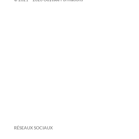
Contact
Si2P
Mentions légales
Politique de confidentialité
Politique de protection des données personnelles
Conditions générales de vente
Taux de réussite 2025-2026
Votre avis nous intéresse
Certificat Qualiopi
Grille tarifaire
RÉSEAUX SOCIAUX